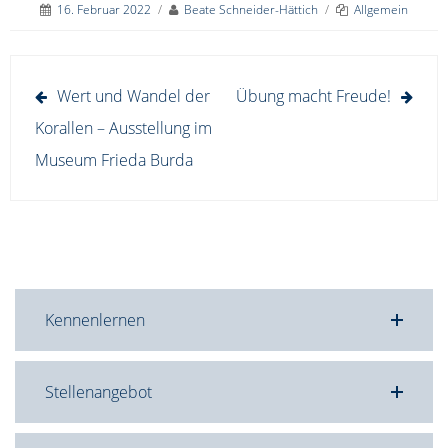
16. Februar 2022
/
Beate Schneider-Hättich
/
Allgemein
Beitragsnavigation
Wert und Wandel der
Übung macht Freude!
Korallen – Ausstellung im
Museum Frieda Burda
Kennenlernen
Stellenangebot