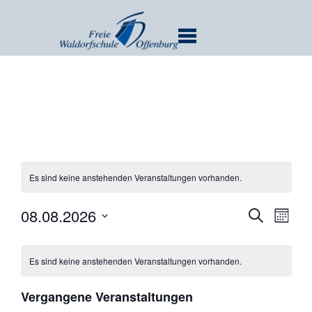
MENU
Es sind keine anstehenden Veranstaltungen vorhanden.
Verans
Ver
08.08.2026
SUCHE
MONA
Ans
Suche
Datum
Nav
und
wählen.
Es sind keine anstehenden Veranstaltungen vorhanden.
Ansicht
Navigat
Vergangene Veranstaltungen