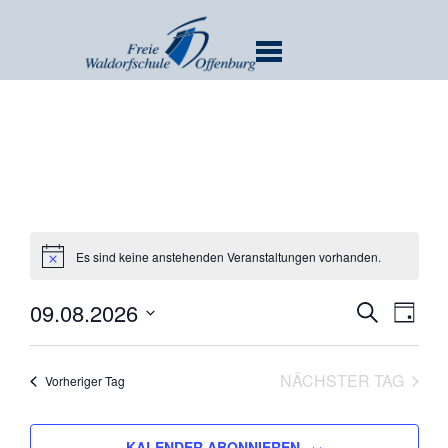
MENU
Es sind keine anstehenden Veranstaltungen vorhanden.
Verans
Ver
09.08.2026
SUCHE
TAG
Ans
Suche
Datum
Nav
und
wählen.
NÄCHSTER TAG
Vorheriger Tag
Ansicht
Navigat
KALENDER ABONNIEREN