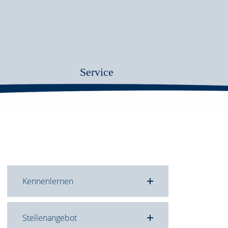
Service
Kennenlernen
tungen
taltung
ten-
tion
Stellenangebot