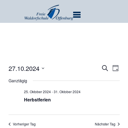
MENU
Verans
Ver
27.10.2024
SUCHE
TAG
Ans
Suche
Datum
Nav
Ganztägig
und
wählen.
Ansicht
25. Oktober 2024
-
31. Oktober 2024
Navigat
Herbstferien
Vorheriger Tag
Nächster Tag