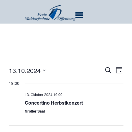
MENU
Verans
Ver
13.10.2024
SUCHE
TAG
Ans
Suche
Datum
Nav
19:00
und
wählen.
Ansicht
13. Oktober 2024 19:00
Navigat
Concertino Herbstkonzert
Großer Saal