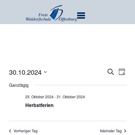
MENU
Verans
Ver
30.10.2024
SUCHE
TAG
Ans
Suche
Datum
Nav
Ganztägig
und
wählen.
Ansicht
25. Oktober 2024
-
31. Oktober 2024
Navigat
Herbstferien
Vorheriger Tag
Nächster Tag