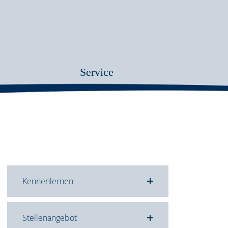
Service
Kennenlernen
tungen
taltung
ten-
tion
Stellenangebot