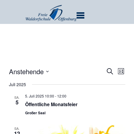
MENU
Verans
Ver
Anstehende
SUCHE
LISTE
Ans
Suche
Datum
Nav
Juli 2025
und
wählen.
Ansicht
5. Juli 2025 10:00
-
12:00
SA.
Navigat
5
Öffentliche Monatsfeier
Großer Saal
SA.
12