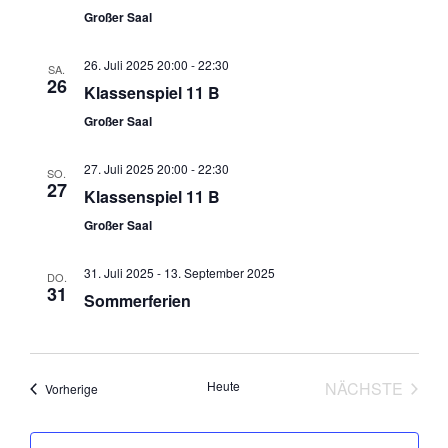
Großer Saal
26. Juli 2025 20:00
-
22:30
SA.
26
Klassenspiel 11 B
Großer Saal
27. Juli 2025 20:00
-
22:30
SO.
27
Klassenspiel 11 B
Großer Saal
31. Juli 2025
-
13. September 2025
DO.
31
Sommerferien
Heute
NÄCHSTE
Veranstaltungen
Vorherige
VERANST