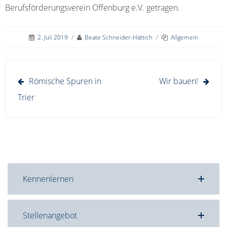
Berufsförderungsverein Offenburg e.V. getragen.
2. Juli 2019
/
Beate Schneider-Hättich
/
Allgemein
Beitragsnavigation
Römische Spuren in
Wir bauen!
Trier
Kennenlernen
Stellenangebot