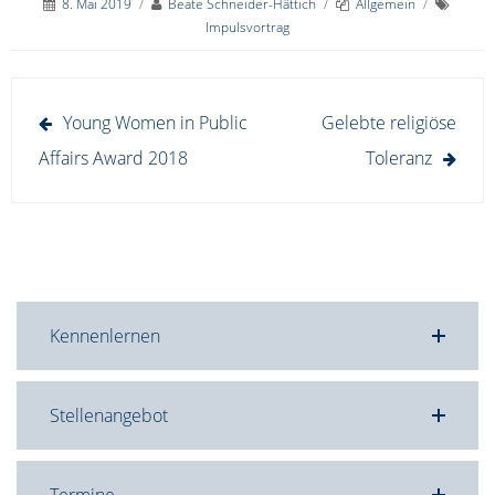
8. Mai 2019
/
Beate Schneider-Hättich
/
Allgemein
/
Impulsvortrag
Beitragsnavigation
Young Women in Public
Gelebte religiöse
Affairs Award 2018
Toleranz
Kennenlernen
Stellenangebot