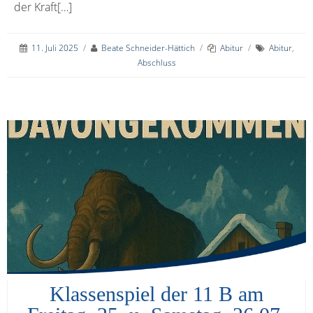
der Kraft[…]
11. Juli 2025
/
Beate Schneider-Hättich
/
Abitur
/
Abitur
,
Abschluss
Klassenspiel der 11 B am