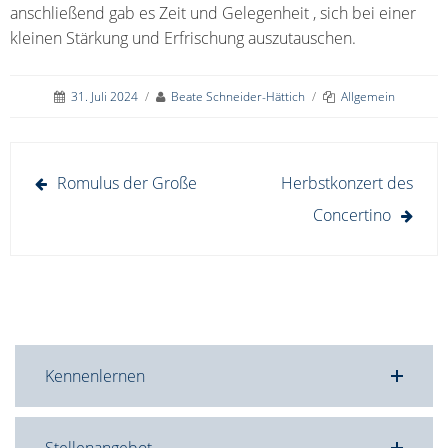
anschließend gab es Zeit und Gelegenheit , sich bei einer
kleinen Stärkung und Erfrischung auszutauschen.
31. Juli 2024
/
Beate Schneider-Hättich
/
Allgemein
Beitragsnavigation
Romulus der Große
Herbstkonzert des
Concertino
Kennenlernen
Stellenangebot