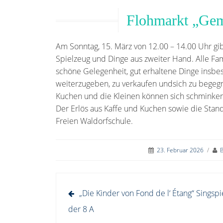
Flohmarkt „Gem
Am Sonntag, 15. März von 12.00 – 14.00 Uhr gib
Spielzeug und Dinge aus zweiter Hand. Alle Fam
schöne Gelegenheit, gut erhaltene Dinge insbe
weiterzugeben, zu verkaufen undsich zu begegn
Kuchen und die Kleinen können sich schminken
Der Erlös aus Kaffe und Kuchen sowie die Stan
Freien Waldorfschule.
23. Februar 2026
/
B
Beitragsnavigation
„Die Kinder von Fond de l‘ Étang“ Singspi
der 8 A