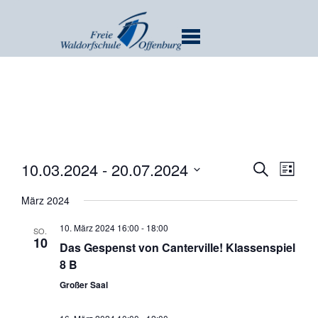
MENU
Verans
Ver
10.03.2024
 - 
20.07.2024
SUCHE
LISTE
Ans
Suche
Datum
Nav
März 2024
und
wählen.
Ansicht
10. März 2024 16:00
-
18:00
SO.
Navigat
10
Das Gespenst von Canterville! Klassenspiel
8 B
Großer Saal