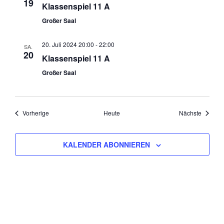
19
Klassenspiel 11 A
Großer Saal
20. Juli 2024 20:00
-
22:00
SA.
20
Klassenspiel 11 A
Großer Saal
Veranstaltungen
Veranst
Vorherige
Heute
Nächste
KALENDER ABONNIEREN