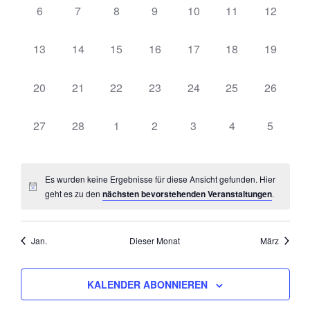
0
0
0
0
0
0
0
6
7
8
9
10
11
12
Veranstaltungen,
Veranstaltungen,
Veranstaltungen,
Veranstaltungen,
Veranstaltungen,
Veranstaltungen,
Veransta
0
0
0
0
0
0
0
13
14
15
16
17
18
19
Veranstaltungen,
Veranstaltungen,
Veranstaltungen,
Veranstaltungen,
Veranstaltungen,
Veranstaltungen,
Veransta
0
0
0
0
0
0
0
20
21
22
23
24
25
26
Veranstaltungen,
Veranstaltungen,
Veranstaltungen,
Veranstaltungen,
Veranstaltungen,
Veranstaltungen,
Veransta
0
0
0
0
0
0
0
27
28
1
2
3
4
5
Veranstaltungen,
Veranstaltungen,
Veranstaltungen,
Veranstaltungen,
Veranstaltungen,
Veranstaltungen
Veransta
Es wurden keine Ergebnisse für diese Ansicht gefunden. Hier
geht es zu den
nächsten bevorstehenden Veranstaltungen
.
Jan.
Dieser Monat
März
KALENDER ABONNIEREN