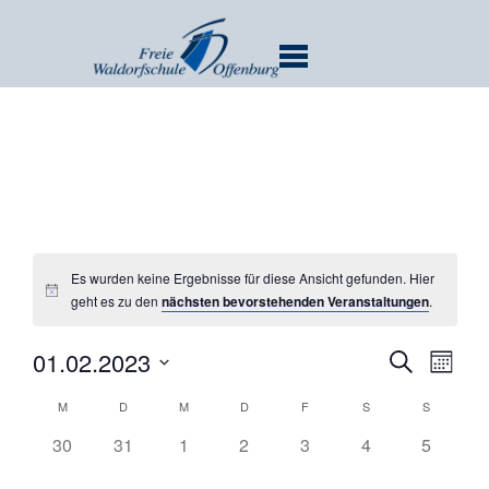
MENU
Es wurden keine Ergebnisse für diese Ansicht gefunden. Hier
geht es zu den
nächsten bevorstehenden Veranstaltungen
.
Verans
Ver
01.02.2023
SUCHE
MONA
Ans
Suche
Datum
Kalender
Nav
M
D
M
D
F
S
S
und
wählen.
von
Ansicht
0
0
0
0
0
0
0
30
31
1
2
3
4
5
Veranstaltungen
Veranstaltungen,
Veranstaltungen,
Veranstaltungen,
Veranstaltungen,
Veranstaltungen,
Veranstaltungen
Navigat
Veransta