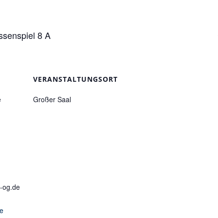
ssenspiel 8 A
VERANSTALTUNGSORT
e
Großer Saal
-og.de
te