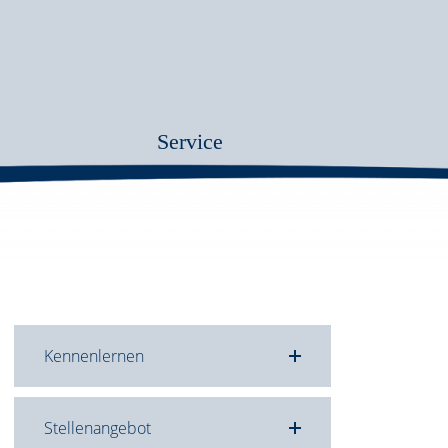
Service
Kennenlernen
tungen
taltung
ten-
tion
Stellenangebot