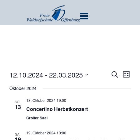
MENU
Verans
Ver
12.10.2024
 - 
22.03.2025
SUCHE
LISTE
Ans
Suche
Datum
Nav
Oktober 2024
und
wählen.
Ansicht
13. Oktober 2024 19:00
SO.
Navigat
13
Concertino Herbstkonzert
Großer Saal
19. Oktober 2024 10:00
SA.
19