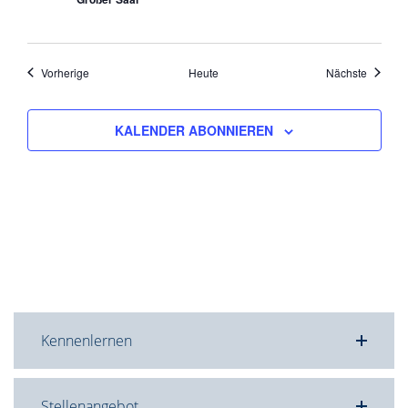
Veranstaltungen
Veranst
Vorherige
Heute
Nächste
KALENDER ABONNIEREN
Kennenlernen
Stellenangebot