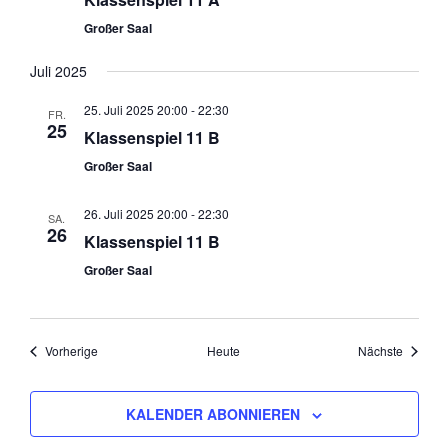
Großer Saal
Juli 2025
25. Juli 2025 20:00
-
22:30
FR.
25
Klassenspiel 11 B
Großer Saal
26. Juli 2025 20:00
-
22:30
SA.
26
Klassenspiel 11 B
Großer Saal
Veranstaltungen
Veranst
Vorherige
Heute
Nächste
KALENDER ABONNIEREN