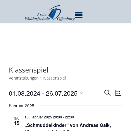
MENU
Klassenspiel
Veranstaltungen
Klassenspiel
Verans
Ver
01.08.2024
 - 
26.07.2025
SUCHE
LISTE
Ans
Suche
Datum
Nav
Februar 2025
und
wählen.
Ansicht
15. Februar 2025 20:00
-
22:30
SA.
Navigat
15
„Schmuddelkinder“ von Andreas Galk,