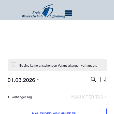
MENU
Es sind keine anstehenden Veranstaltungen vorhanden.
Verans
Ver
01.03.2026
SUCHE
TAG
Ans
Suche
Datum
Nav
und
wählen.
NÄCHSTER TAG
Vorheriger Tag
Ansicht
Navigat
KALENDER ABONNIEREN