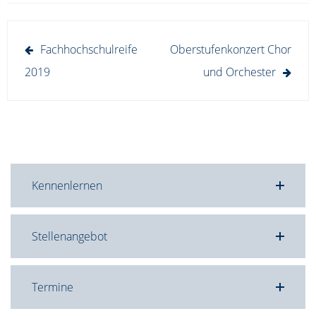
Beitragsnavigation
Fachhochschulreife
Oberstufenkonzert Chor
2019
und Orchester
Kennenlernen
Stellenangebot
Termine