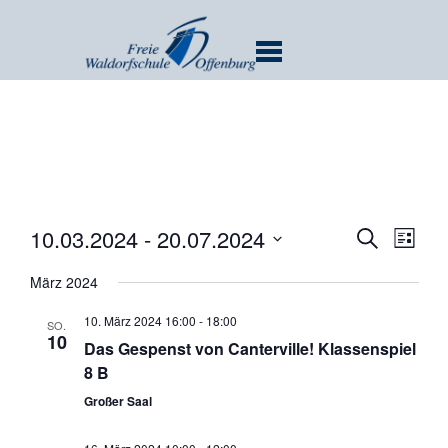
MENU
Verans
Ver
10.03.2024
 - 
20.07.2024
SUCHE
LISTE
Ans
Suche
Datum
Nav
März 2024
und
wählen.
Ansicht
10. März 2024 16:00
-
18:00
SO.
Navigat
10
Das Gespenst von Canterville! Klassenspiel
8 B
Großer Saal