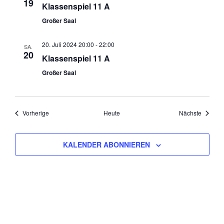
19
Klassenspiel 11 A
Großer Saal
20. Juli 2024 20:00
-
22:00
SA.
20
Klassenspiel 11 A
Großer Saal
Veranstaltungen
Veranst
Vorherige
Heute
Nächste
KALENDER ABONNIEREN