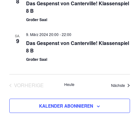
8
Das Gespenst von Canterville! Klassenspiel
8 B
Großer Saal
9. März 2024 20:00
-
22:00
SA.
9
Das Gespenst von Canterville! Klassenspiel
8 B
Großer Saal
VORHERIGE
Heute
Veranst
Nächste
VERANSTALTUNGEN
KALENDER ABONNIEREN