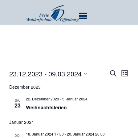
MENU
Verans
Ver
23.12.2023
 - 
09.03.2024
SUCHE
LISTE
Ans
Suche
Datum
Nav
Dezember 2023
und
wählen.
Ansicht
22. Dezember 2023
-
5. Januar 2024
SA.
Navigat
23
Weihnachtsferien
Januar 2024
18. Januar 2024 17:00
-
20. Januar 2024 20:00
DO.