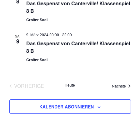
8
Das Gespenst von Canterville! Klassenspiel
8 B
Großer Saal
9. März 2024 20:00
-
22:00
SA.
9
Das Gespenst von Canterville! Klassenspiel
8 B
Großer Saal
VORHERIGE
Heute
Veranst
Nächste
VERANSTALTUNGEN
KALENDER ABONNIEREN