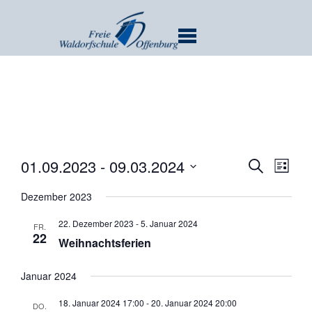
MENU
Verans
Ver
01.09.2023
 - 
09.03.2024
SUCHE
LISTE
Ans
Suche
Datum
Nav
Dezember 2023
und
wählen.
Ansicht
22. Dezember 2023
-
5. Januar 2024
FR.
Navigat
22
Weihnachtsferien
Januar 2024
18. Januar 2024 17:00
-
20. Januar 2024 20:00
DO.