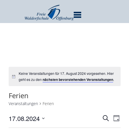
MENU
Keine Veranstaltungen für 17. August 2024 vorgesehen. Hier
geht es zu den
nächsten bevorstehenden Veranstaltungen
.
Ferien
Veranstaltungen
Ferien
Verans
Ver
17.08.2024
SUCHE
TAG
Ans
Suche
Datum