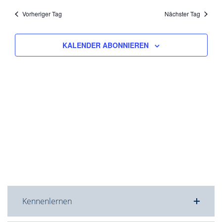
Nav
und
wählen.
Vorheriger Tag
Nächster Tag
Ansicht
Navigat
KALENDER ABONNIEREN
Kennenlernen