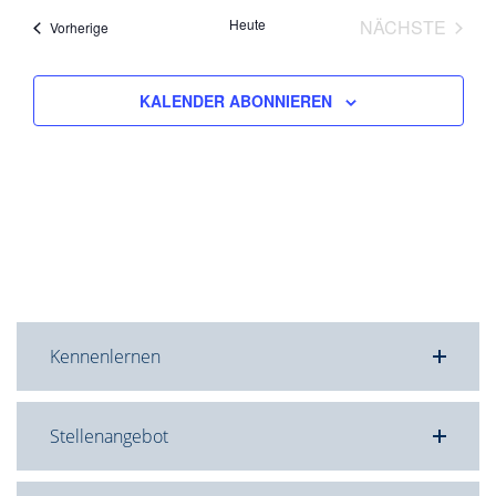
Heute
NÄCHSTE
Veranstaltungen
Vorherige
VERANST
KALENDER ABONNIEREN
Kennenlernen
Stellenangebot