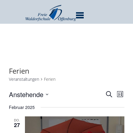
MENU
Ferien
Veranstaltungen
Ferien
Verans
Ver
Anstehende
SUCHE
LISTE
Ans
Suche
Datum
Nav
Februar 2025
und
wählen.
Ansicht
DO.
Navigat
27