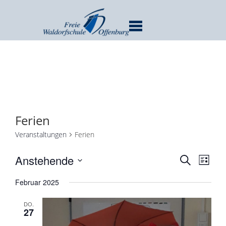
MENU
Ferien
Veranstaltungen
Ferien
Verans
Ver
Anstehende
SUCHE
LISTE
Ans
Suche
Datum
Nav
Februar 2025
und
wählen.
Ansicht
DO.
Navigat
27