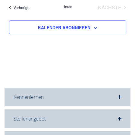
Heute
NÄCHSTE
Veranstaltungen
Vorherige
VERANST
KALENDER ABONNIEREN
Kennenlernen
Stellenangebot