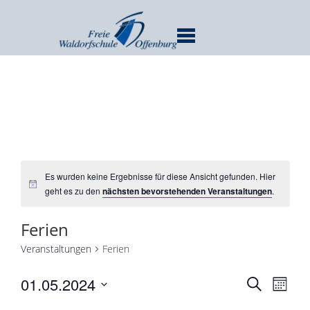
MENU
Es wurden keine Ergebnisse für diese Ansicht gefunden. Hier
geht es zu den
nächsten bevorstehenden Veranstaltungen
.
Ferien
Veranstaltungen
Ferien
Verans
Ver
01.05.2024
SUCHE
MONA
Ans
Suche
Datum