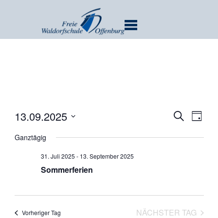
MENU
Verans
Ver
13.09.2025
SUCHE
TAG
Ans
Suche
Datum
Nav
Ganztägig
und
wählen.
Ansicht
31. Juli 2025
-
13. September 2025
Navigat
Sommerferien
NÄCHSTER TAG
Vorheriger Tag