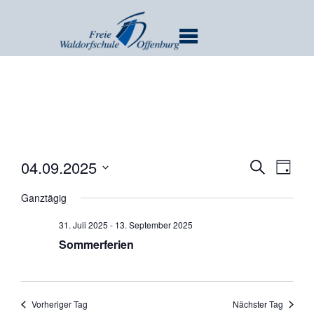
MENU
Verans
Ver
04.09.2025
SUCHE
TAG
Ans
Suche
Datum
Nav
Ganztägig
und
wählen.
Ansicht
31. Juli 2025
-
13. September 2025
Navigat
Sommerferien
Vorheriger Tag
Nächster Tag