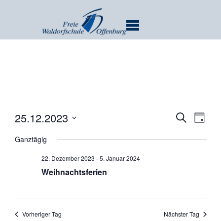
MENU
Verans
Ver
25.12.2023
SUCHE
TAG
Ans
Suche
Datum
Nav
Ganztägig
und
wählen.
Ansicht
22. Dezember 2023
-
5. Januar 2024
Navigat
Weihnachtsferien
Vorheriger Tag
Nächster Tag