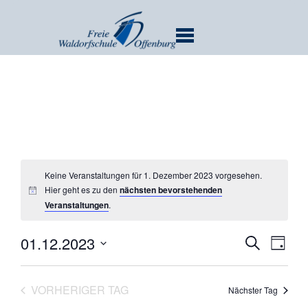
MENU
Keine Veranstaltungen für 1. Dezember 2023 vorgesehen.
Hier geht es zu den
nächsten bevorstehenden
Veranstaltungen
.
Verans
Ver
01.12.2023
SUCHE
TAG
Ans
Suche
Datum
Nav
und
wählen.
VORHERIGER TAG
Nächster Tag
Ansicht