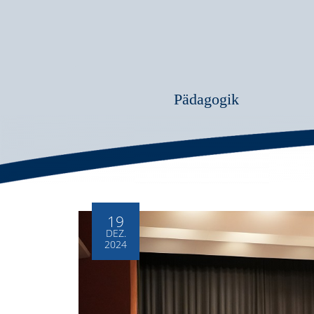
Pädagogik
19
DEZ.
2024