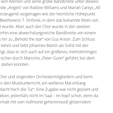
r, sein Können und seine große Bandbreite unter Beweis
de „Angels“ von Robbie Williams und Mariah Careys „All
überzeugend vorgetragen wie der heimliche Höhepunkt
 Beethovens 7. Sinfonie, in dem das bekannte Motiv von
llt wurde. Aber auch der Chor wurde in der zweiten
iterhin eine abwechslungsreiche Bandbreite von einem
is hin zu „Behold the star“ von Gus Anton. Zum Schluss
kennt und liebt Johannes Martin als Solist mit der
gt, dass er sich auch auf ein größeres, mehrstimmiges
 sicher durch Mancinis „Peter Gunn“ geführt, bei dem
 stellen konnten.
n Chor und singenden Orchestermitgliedern und beim
n den Musikunterricht, ein weiteres Mal erklang
Macht hoch die Tür“. Eine Zugabe war nicht geplant und
eben, jedenfalls nicht im Saal – im Kopf schon, denn da
rmalt mit vom Vollmond geheimnisvoll glitzerndem