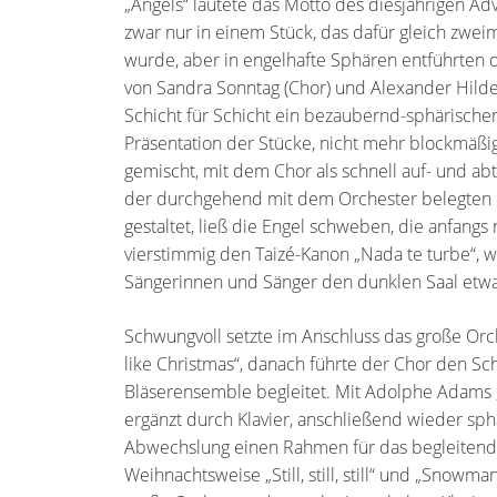
„Angels“ lautete das Motto des diesjährigen Ad
zwar nur in einem Stück, das dafür gleich zwei
wurde, aber in engelhafte Sphären entführten 
von Sandra Sonntag (Chor) und Alexander Hild
Schicht für Schicht ein bezaubernd-sphärisch
Präsentation der Stücke, nicht mehr blockmäßi
gemischt, mit dem Chor als schnell auf- und abt
der durchgehend mit dem Orchester belegten B
gestaltet, ließ die Engel schweben, die anfangs
vierstimmig den Taizé-Kanon „Nada te turbe“,
Sängerinnen und Sänger den dunklen Saal etwa
Schwungvoll setzte im Anschluss das große Orche
like Christmas“, danach führte der Chor den S
Bläserensemble begleitet. Mit Adolphe Adams 
ergänzt durch Klavier, anschließend wieder sph
Abwechslung einen Rahmen für das begleitende 
Weihnachtsweise „Still, still, still“ und „Sno