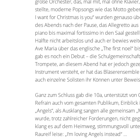
große Orchester, das, mal mit, mal ohne Klavie
stellte, moderne Popsongs wie das Motto geben
I want for Christmas is you“ wurden genauso 
des Abends nach der Pause, das Allegretto aus
piano bis maximal fortissimo in den Saal geste
Hälfte nicht arbeitslos und auch er bewies we
Ave Maria über das englische „The first noel“ b
gab es noch ein Debut – die Schulgemeinschaft 
Trompete, an diesem Abend hat er jedoch gezei
Instrument versteht, er hat das Bläserensemble
auch einzelne Solisten ihr Können unter Beweis
Ganz zum Schluss gab die 10a, unterstützt vo
Refrain auch vom gesamten Publikum, Einblick i
„Angels“, als Ausklang sangen alle gemeinsam „
wurde, trotz zahlreicher Forderungen, nicht geg
klang es auf dem Heimweg, stimmungsvoll unte
Raureif leise: „I‘m loving Angels instead“ …