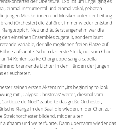
ventskonzertes der Oberstufe. Explizit um Engel ging es
mal, einmal instrumental und einmal vokal, geboten
die jungen Musikerinnen und Musiker unter der Leitung
ebrand (Orchester) die Zuhörer, immer wieder entstand
er Klangteppich. Neu und äußerst angenehm war die
g den einzelnen Ensembles zugeteilt, sondern bunt
retende Variable, der alle möglichen freien Plätze auf
ühne aufsuchte. Schon das erste Stück, nur vom Chor
 nur 14 Kehlen starke Chorgruppe sang a capella
 während brennende Lichter in den Händen der jungen
s erleuchteten.
ster seinen ersten Akzent mit „It’s beginning to look
chwung mit „Calypso Christmas“ weiter, diesmal vom
„Cantique de Noel“ zauberte das große Orchester,
ärische Klänge in den Saal, die wiederum der Chor, zur
Streichorchester bildend, mit der alten
wman“ aufnahm und weiterführte. Dann übernahm wieder das