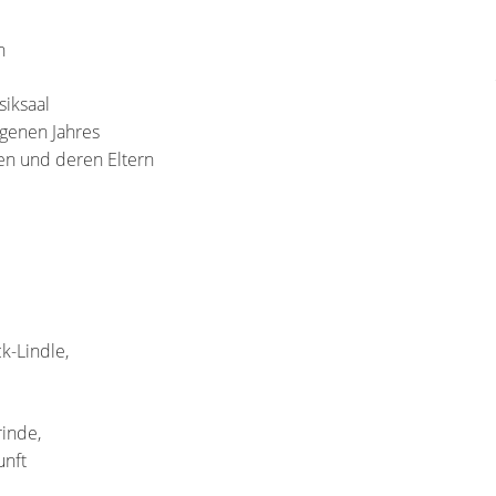
n
iksaal
ngenen Jahres
ten und deren Eltern
-Lindle,
rinde,
unft