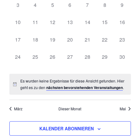
0
0
0
0
0
0
0
3
4
5
6
7
8
9
Veranstaltungen,
Veranstaltungen,
Veranstaltungen,
Veranstaltungen,
Veranstaltungen,
Veranstaltungen
Veransta
0
0
0
0
0
0
0
10
11
12
13
14
15
16
Veranstaltungen,
Veranstaltungen,
Veranstaltungen,
Veranstaltungen,
Veranstaltungen,
Veranstaltungen,
Veransta
0
0
0
0
0
0
0
17
18
19
20
21
22
23
Veranstaltungen,
Veranstaltungen,
Veranstaltungen,
Veranstaltungen,
Veranstaltungen,
Veranstaltungen,
Veransta
0
0
0
0
0
0
0
24
25
26
27
28
29
30
Veranstaltungen,
Veranstaltungen,
Veranstaltungen,
Veranstaltungen,
Veranstaltungen,
Veranstaltungen,
Veransta
Es wurden keine Ergebnisse für diese Ansicht gefunden. Hier
geht es zu den
nächsten bevorstehenden Veranstaltungen
.
März
Dieser Monat
Mai
KALENDER ABONNIEREN