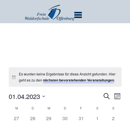
MENU
Es wurden keine Ergebnisse für diese Ansicht gefunden. Hier
geht es zu den
nächsten bevorstehenden Veranstaltungen
.
Verans
Ver
01.04.2023
SUCHE
MONA
Ans
Suche
Datum
Kalender
Nav
M
D
M
D
F
S
S
und
wählen.
von
Ansicht
0
0
0
0
0
0
0
27
28
29
30
31
1
2
Veranstaltungen
Veranstaltungen,
Veranstaltungen,
Veranstaltungen,
Veranstaltungen,
Veranstaltungen,
Veranstaltungen
Navigat
Veransta