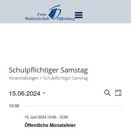
MENU
Schulpflichtiger Samstag
Veranstaltungen
Schulpflichtiger Samstag
Verans
Ver
15.06.2024
SUCHE
TAG
Ans
Suche
Datum
Nav
10:00
und
wählen.
Ansicht
15. Juni 2024 10:00
-
12:00
Navigat
Öffentliche Monatsfeier