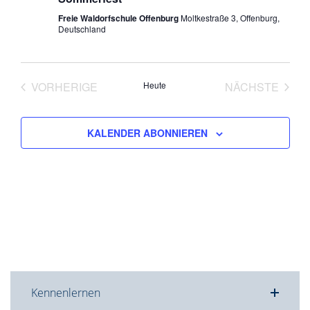
Freie Waldorfschule Offenburg
Moltkestraße 3, Offenburg,
Deutschland
VORHERIGE
Heute
NÄCHSTE
VERANSTALTUNGEN
VERANST
KALENDER ABONNIEREN
Kennenlernen