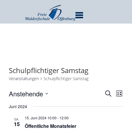
MENU
Schulpflichtiger Samstag
Veranstaltungen
Schulpflichtiger Samstag
Verans
Ver
Anstehende
SUCHE
LISTE
Ans
Suche
Datum
Nav
Juni 2024
und
wählen.
Ansicht
15. Juni 2024 10:00
-
12:00
SA.
Navigat
15
Öffentliche Monatsfeier