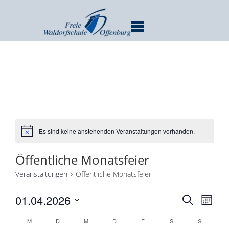
MENU
Es sind keine anstehenden Veranstaltungen vorhanden.
Öffentliche Monatsfeier
Veranstaltungen
Öffentliche Monatsfeier
Verans
Ver
01.04.2026
SUCHE
MONA
Ans
Suche
Datum
Kalender
Nav
M
D
M
D
F
S
S
und