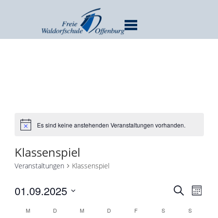
MENU
Es sind keine anstehenden Veranstaltungen vorhanden.
Klassenspiel
Veranstaltungen
Klassenspiel
Verans
Ver
01.09.2025
SUCHE
MONA
Ans
Suche
Datum
Kalender
Nav
M
D
M
D
F
S
S
und