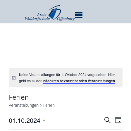
MENU
Keine Veranstaltungen für 1. Oktober 2024 vorgesehen. Hier
geht es zu den
nächsten bevorstehenden Veranstaltungen
.
Ferien
Veranstaltungen
Ferien
Verans
Ver
01.10.2024
SUCHE
TAG
Ans
Suche
Datum