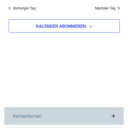
Nav
und
wählen.
Vorheriger Tag
Nächster Tag
Ansicht
Navigat
KALENDER ABONNIEREN
Kennenlernen