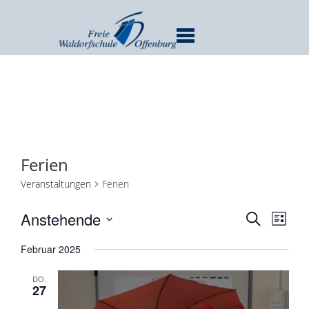
MENU
Ferien
Veranstaltungen
Ferien
Verans
Ver
Anstehende
SUCHE
LISTE
Ans
Suche
Datum
Nav
Februar 2025
und
wählen.
Ansicht
DO.
Navigat
27