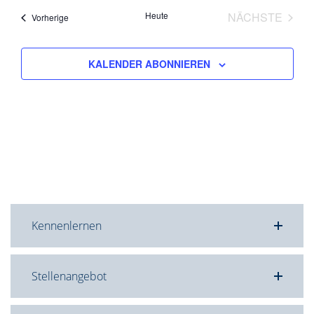
Heute
NÄCHSTE
Veranstaltungen
Vorherige
VERANST
KALENDER ABONNIEREN
Kennenlernen
Stellenangebot