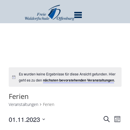
MENU
Es wurden keine Ergebnisse für diese Ansicht gefunden. Hier
geht es zu den
nächsten bevorstehenden Veranstaltungen
.
Ferien
Veranstaltungen
Ferien
Verans
Ver
01.11.2023
SUCHE
MONA
Ans
Suche
Datum