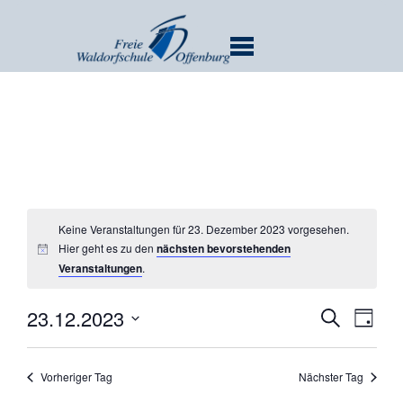
MENU
Keine Veranstaltungen für 23. Dezember 2023 vorgesehen.
Hier geht es zu den
nächsten bevorstehenden
Veranstaltungen
.
Verans
Ver
23.12.2023
SUCHE
TAG
Ans
Suche
Datum
Nav
und
wählen.
Vorheriger Tag
Nächster Tag
Ansicht