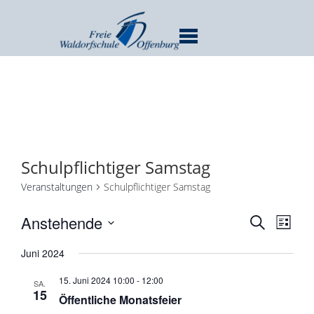
MENU
Schulpflichtiger Samstag
Veranstaltungen
Schulpflichtiger Samstag
Verans
Ver
Anstehende
SUCHE
LISTE
Ans
Suche
Datum
Nav
Juni 2024
und
wählen.
Ansicht
15. Juni 2024 10:00
-
12:00
SA.
Navigat
15
Öffentliche Monatsfeier