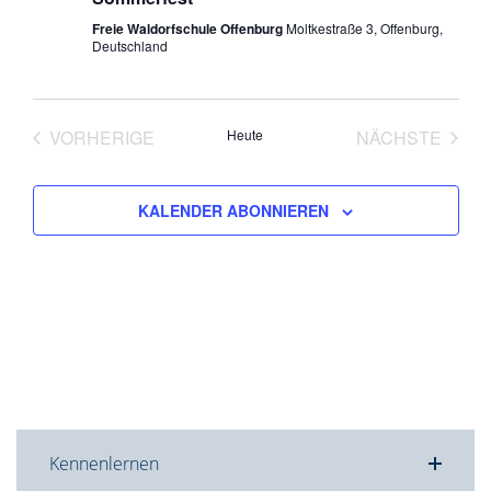
Freie Waldorfschule Offenburg
Moltkestraße 3, Offenburg,
Deutschland
VORHERIGE
Heute
NÄCHSTE
VERANSTALTUNGEN
VERANST
KALENDER ABONNIEREN
Kennenlernen