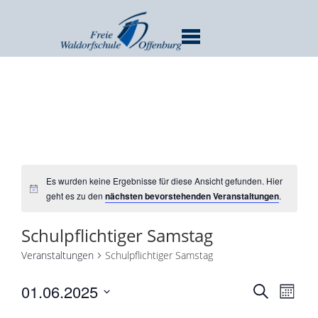
MENU
Es wurden keine Ergebnisse für diese Ansicht gefunden. Hier
geht es zu den
nächsten bevorstehenden Veranstaltungen
.
Schulpflichtiger Samstag
Veranstaltungen
Schulpflichtiger Samstag
Verans
Ver
01.06.2025
SUCHE
MONA
Ans
Suche
Datum