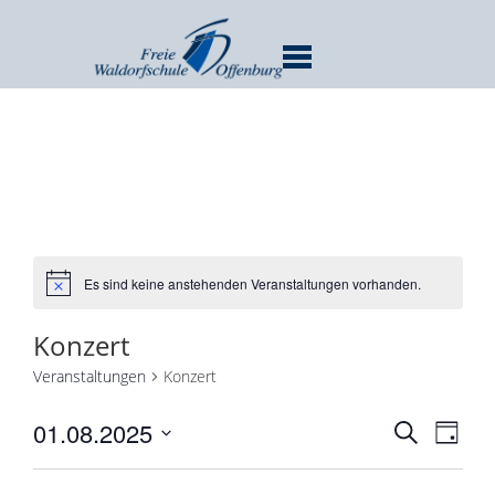
MENU
Es sind keine anstehenden Veranstaltungen vorhanden.
Konzert
Veranstaltungen
Konzert
Verans
Ver
01.08.2025
SUCHE
TAG
Ans
Suche
Datum
Nav
und