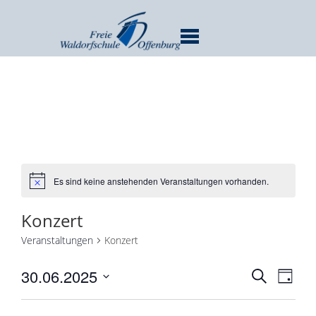
MENU
Es sind keine anstehenden Veranstaltungen vorhanden.
Konzert
Veranstaltungen
Konzert
Verans
Ver
30.06.2025
SUCHE
TAG
Ans
Suche
Datum
Nav
und