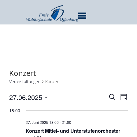
MENU
Konzert
Veranstaltungen
Konzert
Verans
Ver
27.06.2025
SUCHE
TAG
Ans
Suche
Datum
Nav
18:00
und
wählen.
Ansicht
27. Juni 2025 18:00
-
21:00
Navigat
Konzert Mittel- und Unterstufenorchester