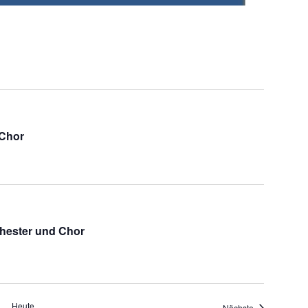
 Chor
chester und Chor
Heute
Veranstaltung
Nächste